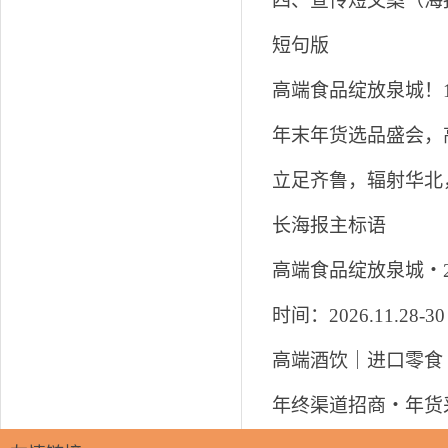
四、宣传短文案（海报
短句版
高端食品绽放泉城！11
年末年货选品盛会，高端
立足齐鲁，辐射华北
长海报主标语
高端食品绽放泉城・2
时间：2026.11.2
高端酒饮｜进口零食
年终渠道招商・年货