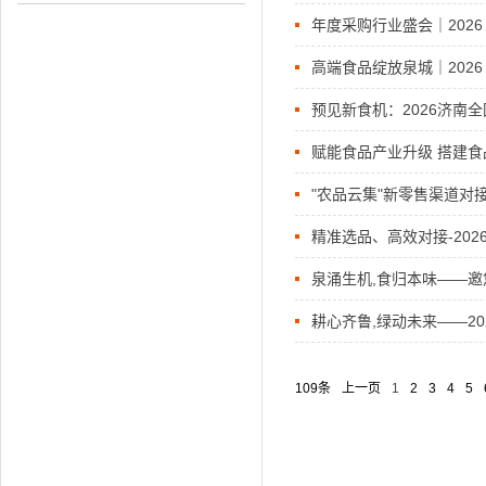
年度采购行业盛会｜202
高端食品绽放泉城｜202
预见新食机：2026济南
​赋能食品产业升级 搭建食
举办
​"农品云集"新零售渠道对
精准选品、高效对接-20
​泉涌生机,食归本味——
耕心齐鲁,绿动未来——20
109条
上一页
1
2
3
4
5