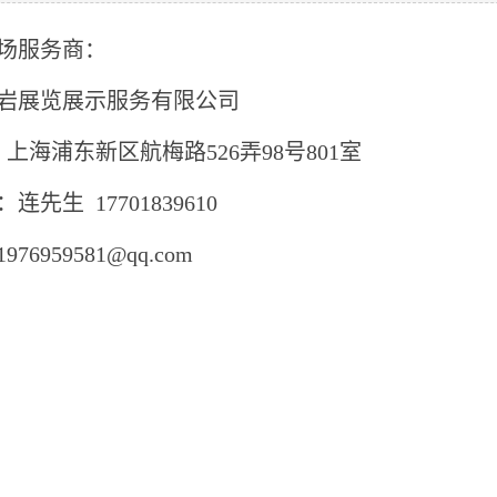
场服务商：
岩展览展示服务有限公司
：上海浦东新区航梅路526弄98号801室
连先生 17701839610
76959581@qq.com